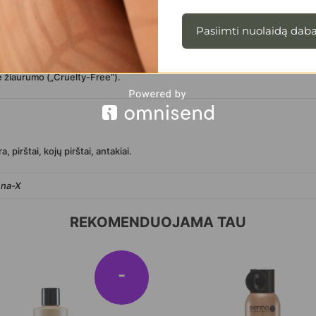
matas.
Pasiimti nuolaidą daba
edžių aliejumi ir ežiuolės ekstraktu, kurie padeda apsaugoti ir raminti odą
e žiaurumo („Cruelty-Free“).
 pirštai, kojų pirštai, antakiai.
nna-X
REKOMENDUOJAMA TAU
-