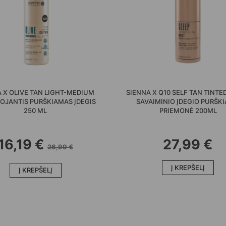
40%
 X OLIVE TAN LIGHT-MEDIUM
SIENNA X Q10 SELF TAN TINTED
OJANTIS PURŠKIAMAS ĮDEGIS
SAVAIMINIO ĮDEGIO PURŠK
250 ML
PRIEMONĖ 200ML
16,19
€
27,99
€
26,99
€
Į KREPŠELĮ
Į KREPŠELĮ