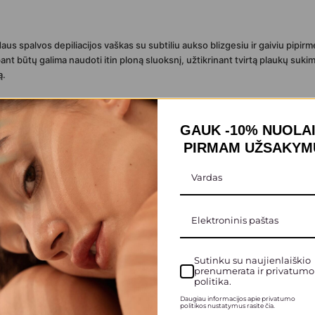
us spalvos depiliacijos vaškas su subtiliu aukso blizgesiu ir gaiviu pipi
ant būtų galima naudoti itin ploną sluoksnį, užtikrinant tvirtą plaukų sukim
ą.
ms kūno zonoms, tokioms kaip rankos ir kojos, tačiau yra pakankamai švel
rofesionalams ir namų naudojimui.
GAUK -10% NUOLA
PIRMAM UŽSAKYMU
i ir plonu sluoksniu.
kus, nevelkant odos ir nesukeliant dirginimo.
likučių — sunaudojama mažiau juostelių.
Sutinku su naujienlaiškio
prenumerata ir privatumo
inėja proceso metu.
politika.
Daugiau informacijos apie privatumo
kaitant jautrią.
politikos nustatymus rasite čia.