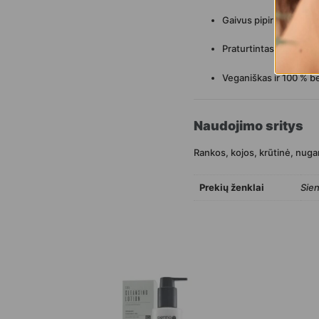
Gaivus pipirmėčių aro
Praturtintas arbatos m
Veganiškas ir 100 % b
Naudojimo sritys
Rankos, kojos, krūtinė, nugara,
Prekių ženklai
Sie