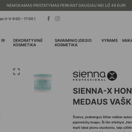
NEMOKAMAS PRISTATYMAS PERKANT DAUGIAU NEI UŽ 49 EUR!
s (I-V: 9:00 – 17:00 )
 IR
DEKORATYVINĖ
SAVAIMINIO ĮDEGIO
VYRAMS
VAIK
I
KOSMETIKA
KOSMETIKA
SIENNA-X HON
MEDAUS VAŠKA
Švarus, prabangus šiltas vaškas auks
pipirmėčių kvapu. Ši itin efektyvi „H
tepti labai plonu sluoksniu, taip užtikr