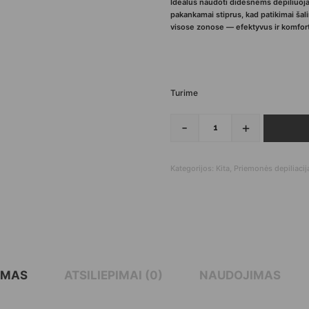
Idealus naudoti didesnėms depiliuoja
pakankamai stiprus, kad patikimai ša
visose zonose — efektyvus ir komfort
Turime
-
+
produkto kiekis: sien
Kategorijos:
Kita
,
Priemonės depiliacij
YMAS
ATSILIEPIMAI (0)
NAUDOJIMAS