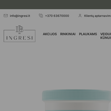
Skip
to
content
info@ingresi.lt
+370 63670000
Klientų aptarnavima
AKCIJOS
RINKINIAI
PLAUKAMS
VEIDUI
KŪNU