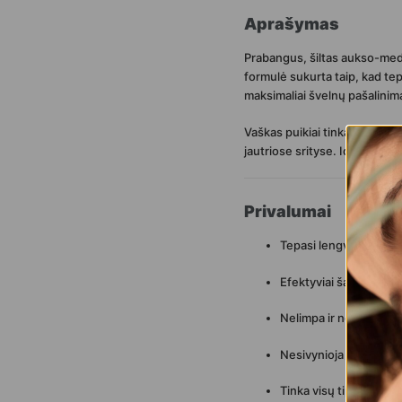
Aprašymas
Prabangus, šiltas aukso-meda
formulė sukurta taip, kad tep
maksimaliai švelnų pašalinim
Vaškas puikiai tinka didesnė
jautriose srityse. Idealus p
Privalumai
Tepasi lengvai, tolygia
Efektyviai šalina plau
Nelimpa ir nepalieka 
Nesivynioja ir nekemp
Tinka visų tipų odai, įs