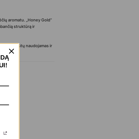
rmėčių aromatu. „Honey Gold“
bančią struktūrą ir
nus, kad būtų naudojamas ir
IDĄ
I!