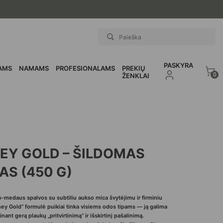
PASKYRA
AMS
NAMAMS
PROFESIONALAMS
PREKIŲ
0
ŽENKLAI
EY GOLD – ŠILDOMAS
S (450 G)
o-medaus spalvos su subtiliu aukso mica švytėjimu ir firminiu
oney Gold“ formulė puikiai tinka visiems odos tipams — ją galima
inant gerą plaukų „pritvirtinimą“ ir išskirtinį pašalinimą.