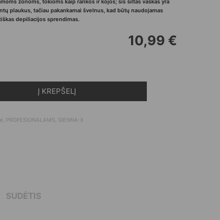
moms zonoms, tokioms kaip rankos ir kojos; šis šiltas vaškas yra
lintų plaukus, tačiau pakankamai švelnus, kad būtų naudojamas
iškas depiliacijos sprendimas.
10,99
€
Į KREPŠELĮ
na-x Honey Gold - Šildomas medaus Vaškas (450 g)
ai
,
PROFESIONALAMS
,
SIENNA-X
SUDĖTIS