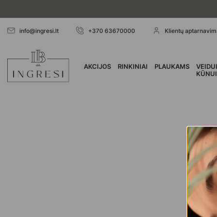
Skip
to
content
info@ingresi.lt
+370 63670000
Klientų aptarnavima
AKCIJOS
RINKINIAI
PLAUKAMS
VEIDUI
KŪNU
P