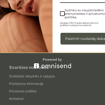
Sutinku su naujienlaiškio
prenumerata ir privatumo
politika.
Daugiau informacijos apie privatumo
politikos nustatymus rasite čia.
Pasiimti nuolaidą daba
Svarbios nuorodos
Svetainės taisyklės ir sąlygos
Pristatymo informacija
Privatumo politika
Kontaktai