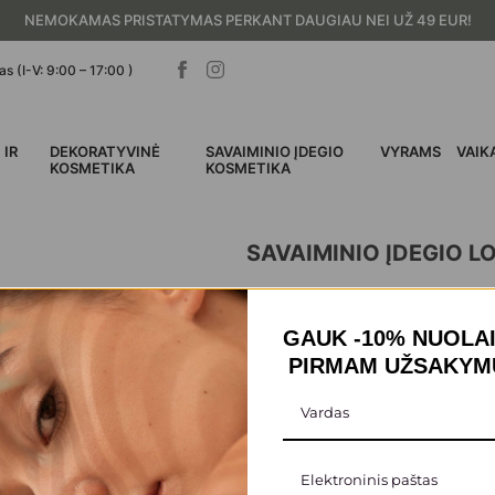
NEMOKAMAS PRISTATYMAS PERKANT DAUGIAU NEI UŽ 49 EUR!
s (I-V: 9:00 – 17:00 )
 IR
DEKORATYVINĖ
SAVAIMINIO ĮDEGIO
VYRAMS
VAIK
I
KOSMETIKA
KOSMETIKA
SAVAIMINIO ĮDEGIO L
GAUK -10% NUOLA
PIRMAM UŽSAKYMU
roduktų nerasta.