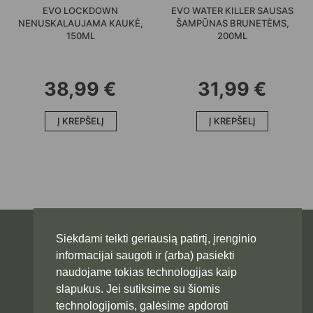
EVO LOCKDOWN
EVO WATER KILLER SAUSAS
NENUSKALAUJAMA KAUKĖ,
ŠAMPŪNAS BRUNETĖMS,
150ML
200ML
38,99
€
31,99
€
Į KREPŠELĮ
Į KREPŠELĮ
Siekdami teikti geriausią patirtį, įrenginio
informacijai saugoti ir (arba) pasiekti
naudojame tokias technologijas kaip
slapukus. Jei sutiksime su šiomis
technologijomis, galėsime apdoroti