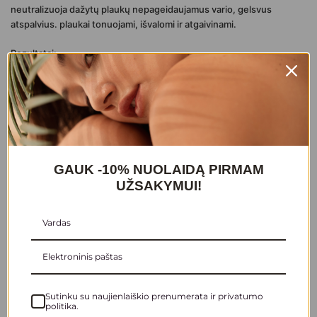
neutralizuoja dažytų plaukų nepageidaujamus vario, gelsvus
atspalvius. plaukai tonuojami, išvalomi ir atgaivinami.
Rezultatai:
neutralizuoti nepageidaujami tonai. maitinantys ingredientai
minkština ir stiprina, todėl plaukus lengviau iššukuoti ir suvaldyti.
Rekomenduojama:
šviesintiems arba žiliems plaukams.
Naudojimas:
GAUK -10% NUOLAIDĄ PIRMAM
sudrėkinkite plaukus. Naudokite pirštines. Įmasažuokite, palaukite
UŽSAKYMUI!
1-3 min (ne ilgiau nei 20 min) priklausomai nuo norimo rezultato ir
nuskalaukite. Jei reikia pakartokite. Naudokite kartą per savaitę.
Be:
gliuteno / veganiški / netestuojami su gyvūnais.
250 / 1000 ml
Sutinku su naujienlaiškio prenumerata ir privatumo
Prekių ženklai
politika.