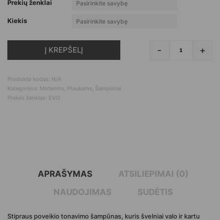
Prekių ženklai
Kiekis
-
+
Į KREPŠELĮ
produkto kie
Produkto kodas:
N/A
Kategorijos:
Moterims
,
Plaukams
,
Šampūnai
Prekės ženklas:
EVO
APRAŠYMAS
ATSILIEPIMAI (0)
NAUDOJIMAS
SUDĖTIS
Stipraus poveikio tonavimo šampūnas, kuris švelniai valo ir kartu