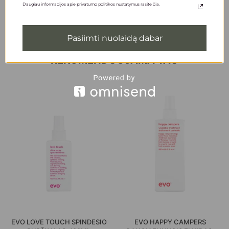
EVO
Daugiau informacijos apie privatumo politikos nustatymus rasite čia.
Kiekis
1000ml
,
300ml
Pasiimti nuolaidą dabar
REKOMENDUOJAMA TAU
EVO LOVE TOUCH SPINDESIO
EVO HAPPY CAMPERS