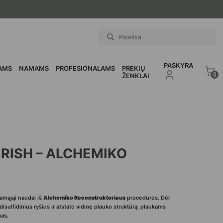
PASKYRA
AMS
NAMAMS
PROFESIONALAMS
PREKIŲ
0
ŽENKLAI
RISH – ALCHEMIKO
iamąjąi naudai iš
Alchemiko Reconstruktoriaus
procedūros. Dėl
disulfidinius ryšius ir atstato vidinę plauko struktūrą, plaukams
mas.