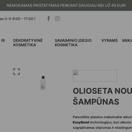
NEMOKAMAS PRISTATYMAS PERKANT DAUGIAU NEI UŽ 49 EUR!
s (I-V: 9:00 – 17:00 )
 IR
DEKORATYVINĖ
SAVAIMINIO ĮDEGIO
VYRAMS
VAIK
I
KOSMETIKA
KOSMETIKA
OLIOSETA NOU
ŠAMPŪNAS
Paruoškite plaukus maksimaliai atkur
EasyBond
technologijos, kuri atkuria 
sugrąžinamas stiprumas ir elastingu