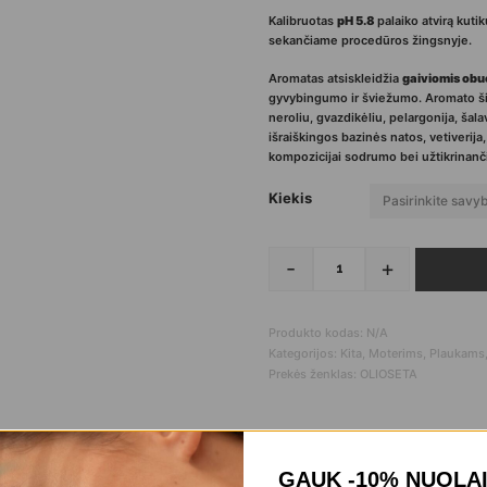
Kalibruotas
pH
5.8
palaiko atvirą kut
sekančiame procedūros žingsnyje.
Aromatas atsiskleidžia
gaiviomis obuo
gyvybingumo ir šviežumo. Aromato šird
neroliu, gvazdikėliu, pelargonija, šala
išraiškingos bazinės natos, vetiverija
kompozicijai sodrumo bei užtikrinančio
Kiekis
-
+
produkto kiekis: OL
Produkto kodas:
N/A
Kategorijos:
Kita
,
Moterims
,
Plaukams
Prekės ženklas:
OLIOSETA
GAUK -10% NUOLA