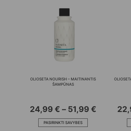
OLIOSETA NOURISH – MAITINANTIS
OLIOSET
ŠAMPŪNAS
PRICE
24,99
€
–
51,99
€
22
This
RANGE:
PASIRINKTI SAVYBES
product
has
24,99 €