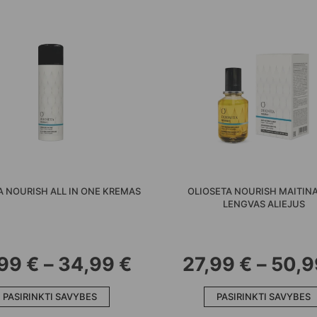
A NOURISH ALL IN ONE KREMAS
OLIOSETA NOURISH MAITIN
LENGVAS ALIEJUS
PRICE
,99
€
–
34,99
€
27,99
€
–
50,
This
RANGE:
PASIRINKTI SAVYBES
product
PASIRINKTI SAVYBES
has
22,99 €