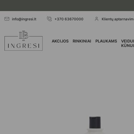
Skip
to
content
info@ingresi.lt
+370 63670000
Klientų aptarnavima
AKCIJOS
RINKINIAI
PLAUKAMS
VEIDUI
KŪNU