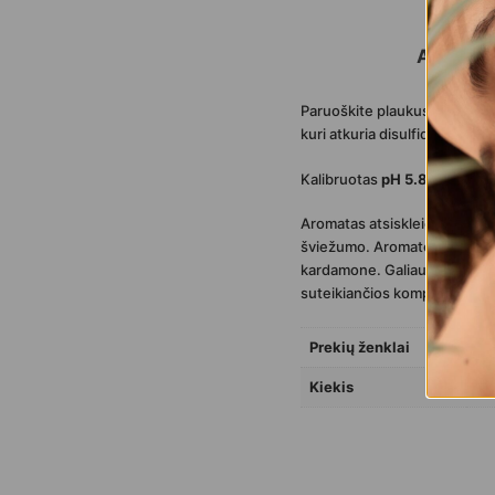
APRAŠ
Paruoškite plaukus maksimali
kuri atkuria disulfidinius ry
Kalibruotas
pH
5.8
palaiko a
Aromatas atsiskleidžia
gaivi
šviežumo. Aromato širdis pratu
kardamone. Galiausiai kvapą u
suteikiančios kompozicijai so
Prekių ženklai
OLI
Kiekis
100