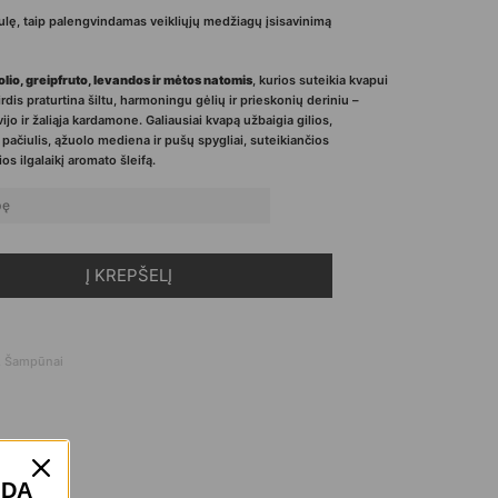
ikulę, taip palengvindamas veikliųjų medžiagų įsisavinimą
lio, greipfruto, levandos ir mėtos natomis
, kurios suteikia kvapui
is praturtina šiltu, harmoningu gėlių ir prieskonių deriniu –
vijo ir žaliąja kardamone. Galiausiai kvapą užbaigia gilios,
, pačiulis, ąžuolo mediena ir pušų spygliai, suteikiančios
s ilgalaikį aromato šleifą.
Į KREPŠELĮ
IOSETA NOURISH - ALCHEMIKO šampūnas
,
Šampūnai
IDĄ