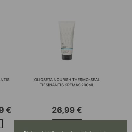
ANTIS
OLIOSETA NOURISH THERMO-SEAL
TIESINANTIS KREMAS 200ML
PRICE
99
€
26,99
€
This
RANGE:
product
Į KREPŠELĮ
has
27,99 €