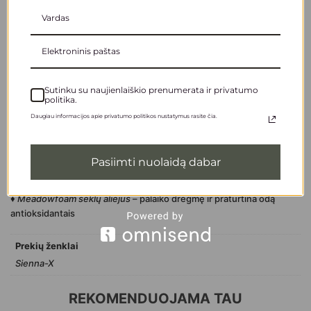
♦️ Intensyviai drėkina, ramina ir maitina
♦️ Sertifikuotas
Vegan Society
, dermatologiškai patikrintas
♦️ 97 % natūralios kilmės sudedamosios dalys
♦️ BE parabenų, SLS, PEG, glitimo, naftos ir GMO
♦️ Perdirbama pakuotė – draugiškas aplinkai pasirinkimas
Sutinku su naujienlaiškio prenumerata ir privatumo
VEIKLIEJI INGREDIENTAI
politika.
Daugiau informacijos apie privatumo politikos nustatymus rasite čia.
♦️
Ekologiškas kokosų aliejus
– drėkina ir minkština odą, apsaugo nuo
drėgmės praradimo
♦️
Taukmedžio sviestas
– vitaminai A ir E padeda nuraminti, atkurti ir
Pasiimti nuolaidą dabar
apsaugoti odą
♦️
Saldžiųjų migdolų aliejus
– maitina, atkuria ir švelnina
♦️
Meadowfoam sėklų aliejus
– palaiko drėgmę ir praturtina odą
antioksidantais
Prekių ženklai
Sienna-X
REKOMENDUOJAMA TAU