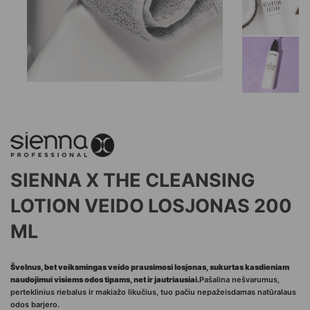
SIENNA X THE CLEANSING
LOTION VEIDO LOSJONAS 200
ML
Švelnus, bet veiksmingas veido prausimosi losjonas, sukurtas kasdieniam
naudojimui visiems odos tipams, net ir jautriausiai.
Pašalina nešvarumus,
perteklinius riebalus ir makiažo likučius, tuo pačiu nepažeisdamas natūralaus
odos barjero.