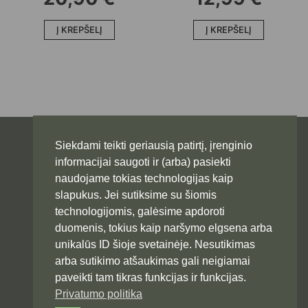
Į KREPŠELĮ
Į KREPŠELĮ
Siekdami teikti geriausią patirtį, įrenginio
informacijai saugoti ir (arba) pasiekti
naudojame tokias technologijas kaip
slapukus. Jei sutiksime su šiomis
technologijomis, galėsime apdoroti
duomenis, tokius kaip naršymo elgsena arba
unikalūs ID šioje svetainėje. Nesutikimas
Svarbios nuorodos
arba sutikimo atšaukimas gali neigiamai
Svetainės taisyklės ir sąlygos
paveikti tam tikras funkcijas ir funkcijas.
Privatumo politika
Pristatymo informacija