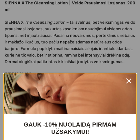
SIENNA X The Cleansing Lotion ⎮ Veido Prausimosi Losjonas 200
ml
SIENNA X
The Cleansing Lotion
– tai švelnus, bet veiksmingas veido
prausimosi losjonas, sukurtas kasdieniam naudojimui visiems odos
tipams, net ir jautriausiai. Pašalina nešvarumus, perteklinius riebalus
ir makiažo likučius, tuo pačiu nepažeisdamas natūralaus odos
barjero. Formulė papildyta maitinamaisiais aliejais ir antioksidantais,
kurie ne tik valo, bet ir stiprina, ramina bei intensyviai drėkina odą.
Dermatologiškai patikrintas ir kliniškai įrodytas veiksmingumas.
INDIKACIJOS
♦️ Kasdieniam veido prausimui
♦️ Tinka jautriai, sausai, brandžiai odai
♦️ Rekomenduojamas odos barjerui stiprinti
♦️ Norintiems valyti ir kartu drėkinti odą
PRIVALUMAI
GAUK -10% NUOLAIDĄ PIRMAM
UŽSAKYMUI!
♦️ Švelniai, bet efektyviai pašalina makiažą, riebalus ir nešvarumus
♦️ Nesausina odos, nepažeidžia apsauginio barjero