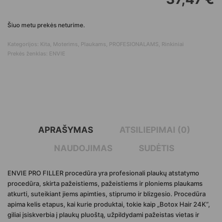
Šiuo metu prekės neturime.
Kategorijos:
Kita
,
Moterims
,
Plaukams
,
PROFESIONALAMS
,
Rinkiniai
Prekės ženklas:
ENVIE
APRAŠYMAS
ATSILIEPIMAI (0)
NAUDOJIMAS
SUDĖTIS
ENVIE PRO FILLER procedūra yra profesionali plaukų atstatymo
procedūra, skirta pažeistiems, pažeistiems ir ploniems plaukams
atkurti, suteikiant jiems apimties, stiprumo ir blizgesio. Procedūra
apima kelis etapus, kai kurie produktai, tokie kaip „Botox Hair 24K”,
giliai įsiskverbia į plaukų pluoštą, užpildydami pažeistas vietas ir