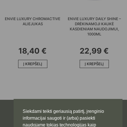
ENVIE LUXURY CHROMACTIVE
ENVIE LUXURY DAILY SHINE –
ALIEJUKAS
DRĖKINAMOJI KAUKĖ
KASDIENIAM NAUDOJIMUI,
1000ML
18,40
€
22,99
€
Į KREPŠELĮ
Į KREPŠELĮ
Siekdami teikti geriausią patirtį, įrenginio
informacijai saugoti ir (arba) pasiekti
naudojame tokias technologijas kaip