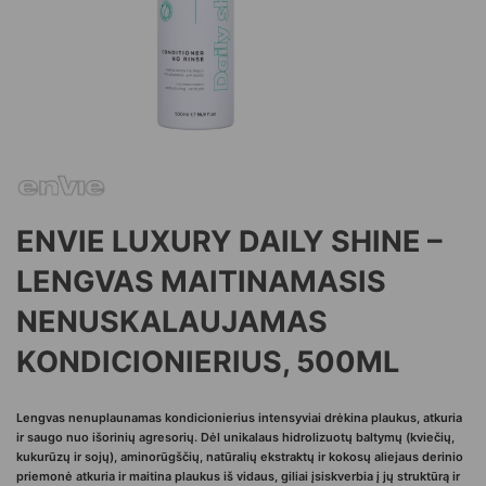
ENVIE LUXURY DAILY SHINE –
LENGVAS MAITINAMASIS
NENUSKALAUJAMAS
KONDICIONIERIUS, 500ML
Lengvas nenuplaunamas kondicionierius intensyviai drėkina plaukus, atkuria
ir saugo nuo išorinių agresorių. Dėl unikalaus hidrolizuotų baltymų (kviečių,
kukurūzų ir sojų), aminorūgščių, natūralių ekstraktų ir kokosų aliejaus derinio
priemonė atkuria ir maitina plaukus iš vidaus, giliai įsiskverbia į jų struktūrą ir