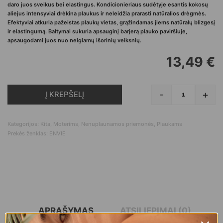
daro juos sveikus bei elastingus. Kondicionieriaus sudėtyje esantis kokosų
aliejus intensyviai drėkina plaukus ir neleidžia prarasti natūralios drėgmės.
Efektyviai atkuria pažeistas plaukų vietas, grąžindamas jiems natūralų blizgesį
ir elastingumą. Baltymai sukuria apsauginį barjerą plauko paviršiuje,
apsaugodami juos nuo neigiamų išorinių veiksnių.
13,49
€
-
+
Į KREPŠELĮ
produkto kie
Kategorijos:
Kita
,
Moterims
,
Nenuplaunamos priemonės
,
Plaukams
Prekės ženklas:
ENVIE
APRAŠYMAS
ATSILIEPIMAI (0)