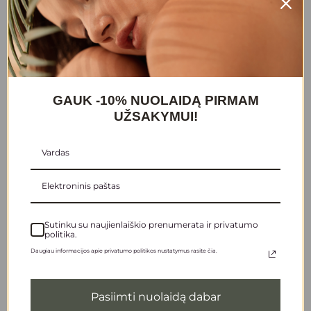
NAUDOJIMAS
SUDĖTIS
Lengvas nenuplaunamas kondicionierius intensyviai drėkina
plaukus, atkuria ir saugo nuo išorinių agresorių. Dėl unikalaus
hidrolizuotų baltymų (kviečių, kukurūzų ir sojų), aminorūgščių,
natūralių ekstraktų ir kokosų aliejaus derinio priemonė atkuria ir
GAUK -10% NUOLAIDĄ PIRMAM
maitina plaukus iš vidaus, giliai įsiskverbia į jų struktūrą ir daro juos
UŽSAKYMUI!
sveikus bei elastingus. Kondicionieriaus sudėtyje esantis kokosų
aliejus intensyviai drėkina plaukus ir neleidžia prarasti natūralios
drėgmės. Efektyviai atkuria pažeistas plaukų vietas, grąžindamas
jiems natūralų blizgesį ir elastingumą. Baltymai sukuria apsauginį
barjerą plauko paviršiuje, apsaugodami juos nuo neigiamų išorinių
veiksnių.
Prekių ženklai
Sutinku su naujienlaiškio prenumerata ir privatumo
politika.
ENVIE
Daugiau informacijos apie privatumo politikos nustatymus rasite čia.
REKOMENDUOJAMA TAU
Pasiimti nuolaidą dabar