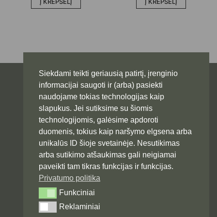
Į KREPŠELĮ
Į KREPŠELĮ
Siekdami teikti geriausią patirtį, įrenginio
informacijai saugoti ir (arba) pasiekti
naudojame tokias technologijas kaip
slapukus. Jei sutiksime su šiomis
technologijomis, galėsime apdoroti
duomenis, tokius kaip naršymo elgsena arba
unikalūs ID šioje svetainėje. Nesutikimas
arba sutikimo atšaukimas gali neigiamai
Svarbios nuorodos
paveikti tam tikras funkcijas ir funkcijas.
Svetainės taisyklės ir sąlygos
Privatumo politika
Pristatymo informacija
Funkciniai
Funkciniai
Privatumo politika
Reklaminiai
Reklaminiai