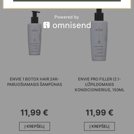
ENVIE 1 BOTOX HAIR 24K-
ENVIE PRO FILLER (2 )-
PARUOŠIAMASIS ŠAMPŪNAS
UŽPILDOMASIS
KONDICIONIERIUS, 150ML
11,99
€
11,99
€
Į KREPŠELĮ
Į KREPŠELĮ